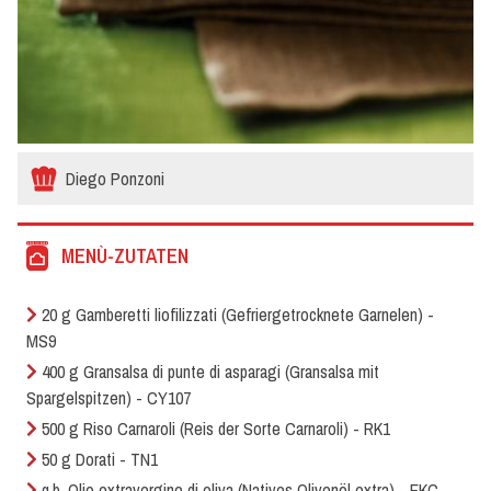
Diego Ponzoni
MENÙ-ZUTATEN
20 g Gamberetti liofilizzati (Gefriergetrocknete Garnelen) -
MS9
400 g Gransalsa di punte di asparagi (Gransalsa mit
Spargelspitzen) - CY107
500 g Riso Carnaroli (Reis der Sorte Carnaroli) - RK1
50 g Dorati - TN1
q.b. Olio extravergine di oliva (Natives Olivenöl extra) - EKC