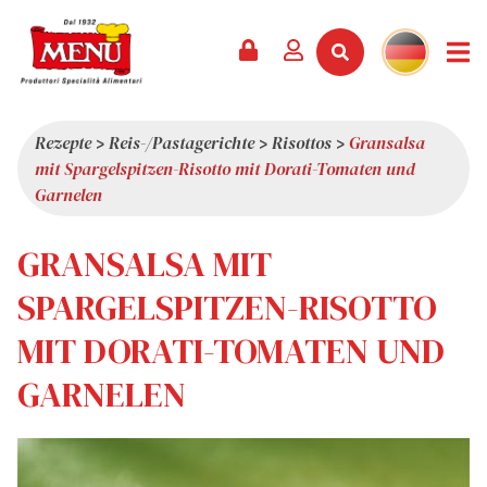
PRODUKTE +
REZEPTE
MAGAZIN
VERANSTALTUNGEN
NEWS +
FIRMA +
KONTAKT
VIDEOS
KATALOG
NEUHEITEN
ÜBER UNS
Rezepte
>
Reis-/Pastagerichte
>
Risottos
>
Gransalsa
mit Spargelspitzen-Risotto mit Dorati-Tomaten und
SERVICES
PRÄMIEN
QUALITÄT
Garnelen
PRESSESCHAU
WERTE
GRANSALSA MIT
INTERESSANTES
SHOWROOM
SPARGELSPITZEN-RISOTTO
ARBEITEN SIE MIT UNS
MIT DORATI-TOMATEN UND
GARNELEN