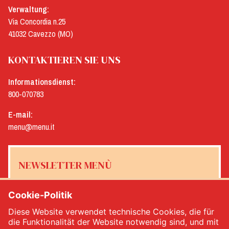
Verwaltung:
Via Concordia n.25
41032 Cavezzo (MO)
KONTAKTIEREN SIE UNS
Informationsdienst:
800-070783
E-mail:
menu@menu.it
NEWSLETTER MENÙ
Cookie-Politik
Diese Website verwendet technische Cookies, die für
Ja, ich möchte den Newsletter von Menù erhalten
*
die Funktionalität der Website notwendig sind, und mit