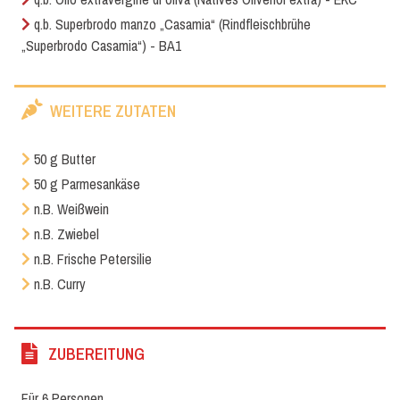
q.b. Superbrodo manzo „Casamia“ (Rindfleischbrühe
„Superbrodo Casamia“) - BA1
WEITERE ZUTATEN
50 g Butter
50 g Parmesankäse
n.B. Weißwein
n.B. Zwiebel
n.B. Frische Petersilie
n.B. Curry
ZUBEREITUNG
Für 6 Personen