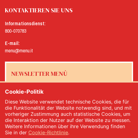
KONTAKTIEREN SIE UNS
Informationsdienst:
800-070783
E-mail:
menu@menu.it
NEWSLETTER MENÙ
Cookie-Politik
Diese Website verwendet technische Cookies, die für
Ja, ich möchte den Newsletter von Menù erhalten
*
die Funktionalität der Website notwendig sind, und mit
vorheriger Zustimmung auch statistische Cookies, um
die Interaktion der Nutzer auf der Website zu messen.
MELDEN SIE SICH AN
Weitere Informationen über ihre Verwendung finden
Sie in der
Cookie-Richtlinie
.