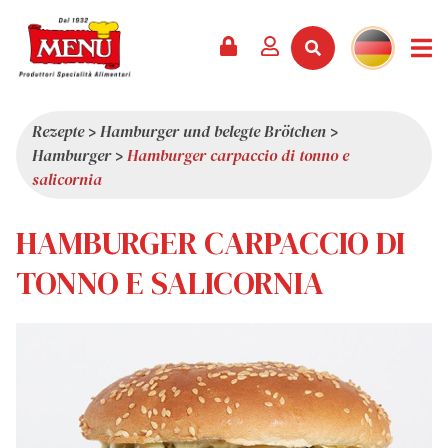
PRODUKTE +
REZEPTE
MAGAZIN
VERANSTALTUNGEN
NEWS +
FIRMA +
KONTAKT
VIDEOS
KATALOG
NEUHEITEN
ÜBER UNS
Rezepte
>
Hamburger und belegte Brötchen
>
Hamburger
>
Hamburger carpaccio di tonno e
SERVICES
PRÄMIEN
QUALITÄT
salicornia
PRESSESCHAU
WERTE
HAMBURGER CARPACCIO DI
INTERESSANTES
SHOWROOM
TONNO E SALICORNIA
ARBEITEN SIE MIT UNS