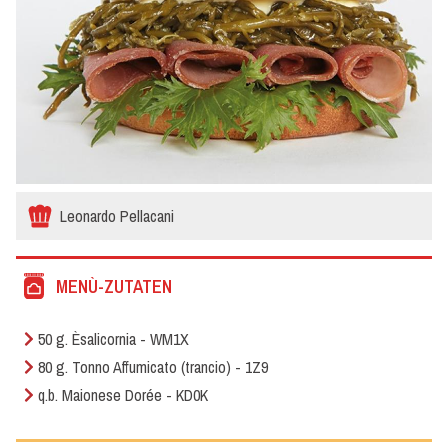
Leonardo Pellacani
MENÙ-ZUTATEN
50 g. Èsalicornia - WM1X
80 g. Tonno Affumicato (trancio) - 1Z9
q.b. Maionese Dorée - KD0K