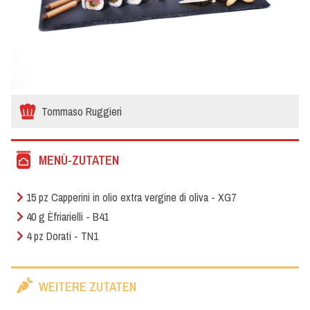
Tommaso Ruggieri
MENÙ-ZUTATEN
15 pz Capperini in olio extra vergine di oliva - XG7
40 g Èfriarielli - B41
4 pz Dorati - TN1
WEITERE ZUTATEN