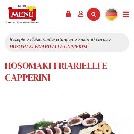
PRODUKTE +
REZEPTE
MAGAZIN
VERANSTALTUNGEN
NEWS +
FIRMA +
KONTAKT
VIDEOS
KATALOG
NEUHEITEN
ÜBER UNS
Rezepte
>
Fleischzubereitungen
>
Sushi di carne
>
HOSOMAKI FRIARIELLI E CAPPERINI
SERVICES
PRÄMIEN
QUALITÄT
PRESSESCHAU
WERTE
HOSOMAKI FRIARIELLI E
INTERESSANTES
CAPPERINI
SHOWROOM
ARBEITEN SIE MIT UNS