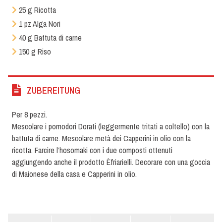
25 g Ricotta
1 pz Alga Nori
40 g Battuta di carne
150 g Riso
ZUBEREITUNG
Per 8 pezzi.
Mescolare i pomodori Dorati (leggermente tritati a coltello) con la
battuta di carne. Mescolare metà dei Capperini in olio con la
ricotta. Farcire l’hosomaki con i due composti ottenuti
aggiungendo anche il prodotto Èfriarielli. Decorare con una goccia
di Maionese della casa e Capperini in olio.