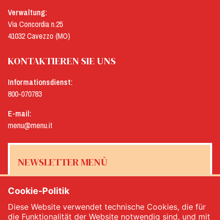
Verwaltung:
Via Concordia n.25
41032 Cavezzo (MO)
KONTAKTIEREN SIE UNS
Informationsdienst:
800-070783
E-mail:
menu@menu.it
NEWSLETTER MENÙ
Cookie-Politik
Diese Website verwendet technische Cookies, die für
Ja, ich möchte den Newsletter von Menù erhalten
*
die Funktionalität der Website notwendig sind, und mit