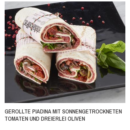
Tartare
Tortillas
e
panini
Tramezzini
di
carne
GEROLLTE PIADINA MIT SONNENGETROCKNETEN
TOMATEN UND DREIERLEI OLIVEN