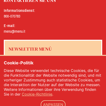
KONTAKTIEREN SIE UNS
Informationsdienst:
800-070783
E-mail:
menu@menu.it
NEWSLETTER MENÙ
Cookie-Politik
Diese Website verwendet technische Cookies, die für
Ja, ich möchte den Newsletter von Menù erhalten
*
die Funktionalität der Website notwendig sind, und mit
vorheriger Zustimmung auch statistische Cookies, um
die Interaktion der Nutzer auf der Website zu messen.
MELDEN SIE SICH AN
Weitere Informationen über ihre Verwendung finden
Sie in der
Cookie-Richtlinie
.
ANPASSEN