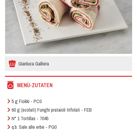
Gianluca Galliera
MENÙ-ZUTATEN
5 g Fiokki - PC0
60 g (scolati) Funghi prataioli trifolati - FEB
N° 1 Tortillas - 7045
q.b. Sale alle erbe - PG0