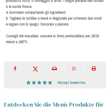
prosciutto cotto, il formaggio a fette, i funghi prataioli ben scolati
e la rucola fresca
4. Arrotolare compattando gli ingredienti.
5. Tagliare la tortillas a metà in diagonale per ottenere due rotoli
e legare con lo spago. Decorare a piacere
Consigli del macellaio: cuocere in forno preriscaldato per 15/20
minuti a 180°C .
Rezept bewerten
Entdecken Sie die Menù-Produkte für