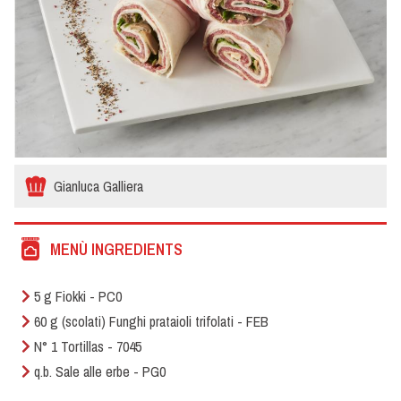
Gianluca Galliera
MENÙ INGREDIENTS
5 g Fiokki - PC0
60 g (scolati) Funghi prataioli trifolati - FEB
N° 1 Tortillas - 7045
q.b. Sale alle erbe - PG0