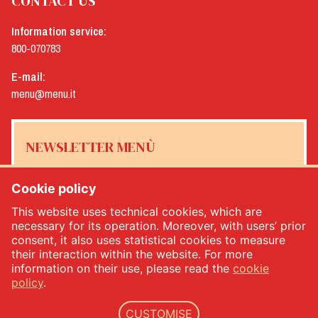
CONTACT US
Information service:
800-070783
E-mail:
menu@menu.it
NEWSLETTER MENÙ
Cookie policy
This website uses technical cookies, which are
Yes, I would like to receive the Menù newsletter
*
necessary for its operation. Moreover, with users’ prior
consent, it also uses statistical cookies to measure
their interaction within the website. For more
SUBSCRIBE
information on their use, please read the
cookie
policy
.
CUSTOMISE