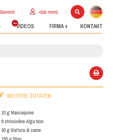
 Bereich
club menù
+
VIDEOS
FIRMA +
KONTAKT
WEITERE ZUTATEN
10 g Mascarpone
5 striscioline Alga Nori
30 g Battuta di carne
150 g Riso