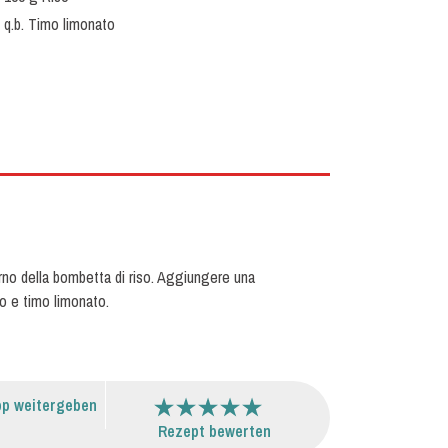
q.b. Timo limonato
erno della bombetta di riso. Aggiungere una
to e timo limonato.
p weitergeben
Rezept bewerten