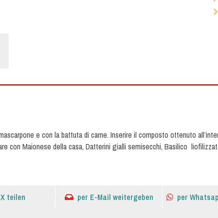
mascarpone e con la battuta di carne. Inserire il composto ottenuto all’int
are con Maionese della casa, Datterini gialli semisecchi, Basilico liofilizza
 X teilen
per E-Mail weitergeben
per Whatsap