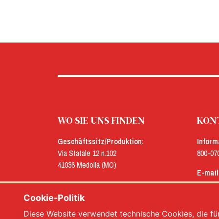
WO SIE UNS FINDEN
KONT
Geschäftssitz/Produktion:
Inform
Via Statale 12 n.102
800-07
41036 Medolla (MO)
E-mail
Verwaltung:
menu@
Via Concordia n.25
Cookie-Politik
41032 Cavezzo (MO)
Diese Website verwendet technische Cookies, die für