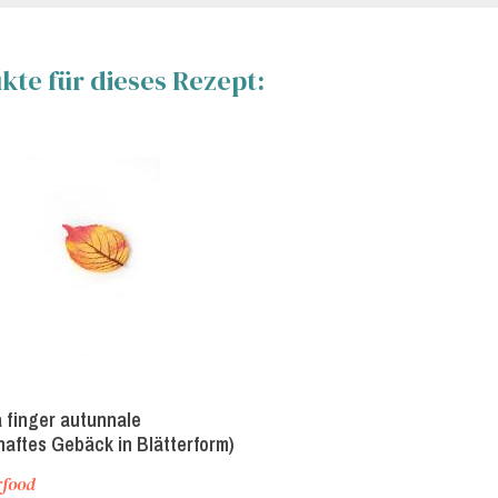
te für dieses Rezept:
a finger autunnale
haftes Gebäck in Blätterform)
rfood