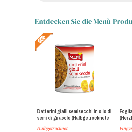
Entdecken Sie die Menù-Produk
Datterini gialli semisecchi in olio di
Fogli
semi di girasole (Halbgetrocknete
(Herz
gelbe Datteltomaten in
Halbgetrocknet
Finge
Sonnenblumenöl)