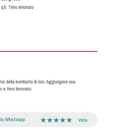
q.b. Timo limonato
erno della bombetta di riso. Aggiungere una
to e timo limonato.
via Whatsapp
Vota