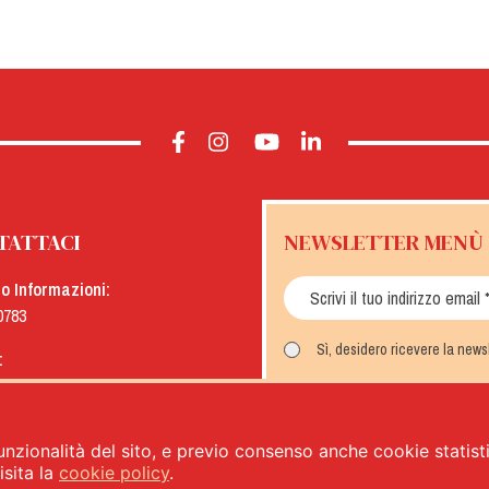
TATTACI
NEWSLETTER MENÙ
io Informazioni:
0783
Sì, desidero ricevere la new
:
menu.it
ISCRIVITI
unzionalità del sito, e previo consenso anche cookie statistic
sita la
cookie policy
.