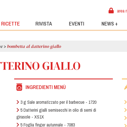
area r
RICETTE
RIVISTA
EVENTI
NEWS +
ne
>
bombetta al datterino giallo
TERINO GIALLO
INGREDIENTI MENÙ
3 g Sale aromatizzato per il barbecue - 1720
5 Datterini gialli semisecchi in olio di semi di
girasole - XS1X
5 Foglia finger autunnale - 7083