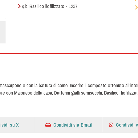
q.b. Basilico liofilizzato - 1237
mascarpone e con la battuta di carne. Inserire il composto ottenuto all’int
are con Maionese della casa, Datterini gialli semisecchi, Basilico liofilizza
ividi su X
Condividi via Email
Condividi 