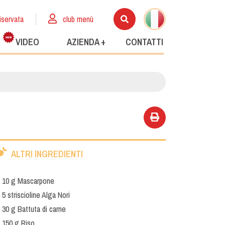
iservata
club menù
VIDEO
AZIENDA +
CONTATTI
ALTRI INGREDIENTI
10 g Mascarpone
5 striscioline Alga Nori
30 g Battuta di carne
150 g Riso