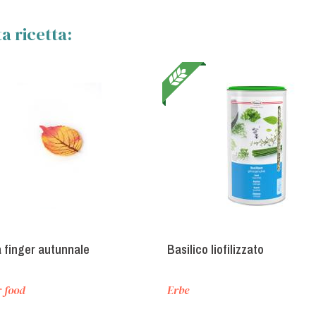
a ricetta:
a finger autunnale
Basilico liofilizzato
r food
Erbe