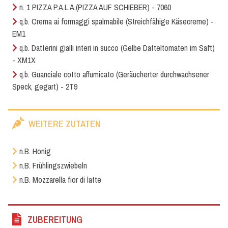
n. 1 PIZZA P.A.L.A.(PIZZA AUF SCHIEBER) - 7060
q.b. Crema ai formaggi spalmabile (Streichfähige Käsecreme) -
EM1
q.b. Datterini gialli interi in succo (Gelbe Datteltomaten im Saft)
- XM1X
q.b. Guanciale cotto affumicato (Geräucherter durchwachsener
Speck, gegart) - 2T9
WEITERE ZUTATEN
n.B. Honig
n.B. Frühlingszwiebeln
n.B. Mozzarella fior di latte
ZUBEREITUNG