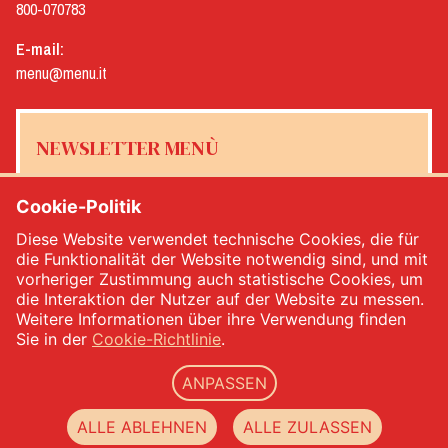
800-070783
E-mail:
menu@menu.it
NEWSLETTER MENÙ
Cookie-Politik
Diese Website verwendet technische Cookies, die für
Ja, ich möchte den Newsletter von Menù erhalten
*
die Funktionalität der Website notwendig sind, und mit
vorheriger Zustimmung auch statistische Cookies, um
die Interaktion der Nutzer auf der Website zu messen.
MELDEN SIE SICH AN
Weitere Informationen über ihre Verwendung finden
Sie in der
Cookie-Richtlinie
.
ANPASSEN
Menù srl - Dal 1932 Produttori Specialità Alimentari - Ust.Ident.Nr.: IT00333120368 - VWV
00333120368 - Gesellschaftskapital 1.000.000,00 -
privacy
-
cookie policy
-
web agency
ALLE ABLEHNEN
ALLE ZULASSEN
Datacode