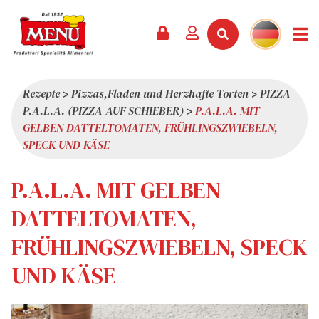
PRODUKTE +
REZEPTE
MAGAZIN
VERANSTALTUNGEN
NEWS +
FIRMA +
KONTAKT
VIDEOS
KATALOG
NEUHEITEN
ÜBER UNS
Rezepte
>
Pizzas,Fladen und Herzhafte Torten
>
PIZZA
P.A.L.A. (PIZZA AUF SCHIEBER)
>
P.A.L.A. MIT
SERVICES
PRÄMIEN
QUALITÄT
GELBEN DATTELTOMATEN, FRÜHLINGSZWIEBELN,
PRESSESCHAU
WERTE
SPECK UND KÄSE
INTERESSANTES
P.A.L.A. MIT GELBEN
SHOWROOM
DATTELTOMATEN,
ARBEITEN SIE MIT UNS
FRÜHLINGSZWIEBELN, SPECK
UND KÄSE