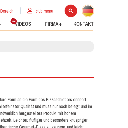
 Bereich
club menù
+
VIDEOS
FIRMA +
KONTAKT
ere Form an die Form des Pizzaschiebers erinnert.
llerfeinster Qualität und muss nur noch belegt und im
ndwerklich hergestelltes Produkt mit hohem
hzeit. Leichter, fluffiger und besonders knuspriger
thentische Gourmet-Pizza zu zaubern, und leicht