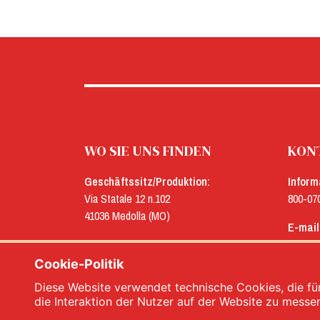
WO SIE UNS FINDEN
KONT
Geschäftssitz/Produktion:
Inform
Via Statale 12 n.102
800-07
41036 Medolla (MO)
E-mail
Verwaltung:
menu@
Via Concordia n.25
Cookie-Politik
41032 Cavezzo (MO)
Diese Website verwendet technische Cookies, die für
die Interaktion der Nutzer auf der Website zu messe