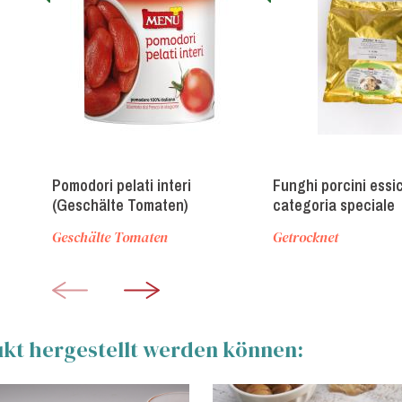
Pomodori pelati interi
Funghi porcini essi
(Geschälte Tomaten)
categoria speciale
(Getrocknete Steinp
Geschälte Tomaten
Getrocknet
Kategorie „Spezial“
ukt hergestellt werden können: