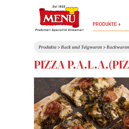
PRODUKTE +
Produkte
>
Back und Teigwaren
>
Backwaren
PIZZA P.A.L.A.(PI