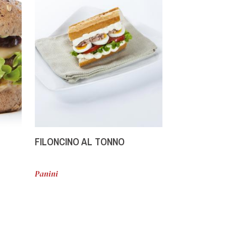
FILONCINO AL TONNO
GOFRE SAN
TOMATES S
ASADO DE 
Panini
Waffle
ALCACHOFA