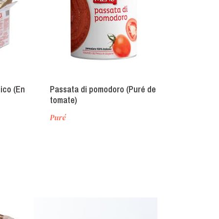
ico (En
Passata di pomodoro (Puré de
Datterini giall
tomate)
(Tomates dáti
jugo)
Puré
Sin pelar