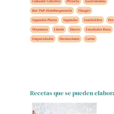
Comedor Colectivo
Pizzeria
Gastronomia
Bar-Pub-Hamburguesería
Vinagre
Segundos Platos
Segundos
Sandwiches
Pez
Mayonesa
Limón
Huevo
Ensaladas Rusa
Emparedados
Decoraciones
Carne
Recetas que se pueden elabor