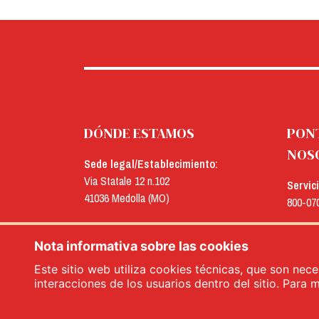
DÓNDE ESTAMOS
PON
NOS
Sede legal/Establecimiento:
Via Statale 12 n.102
Servic
41036 Medolla (MO)
800-07
Oficinas:
E-mail
Via Concordia n.25
Nota informativa sobre las cookies
menu@
41032 Cavezzo (MO)
Este sitio web utiliza cookies técnicas, que son nece
interacciones de los usuarios dentro del sitio. Para 