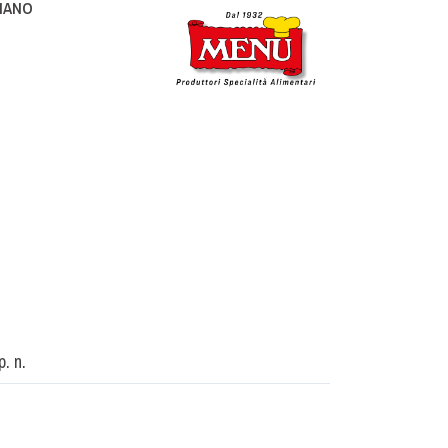
LIANO
p. n.