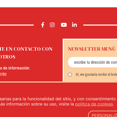
TE EN CONTACTO CON
NEWSLETTER MENÙ
OTROS
io de información:
0783
Sí, me gustaría recibir el bo
:
INSCRÍBETE
menu.it
sarias para la funcionalidad del sitio, y con consentimient
más información sobre su uso, visite la
política de cookies
.
PERSONALI