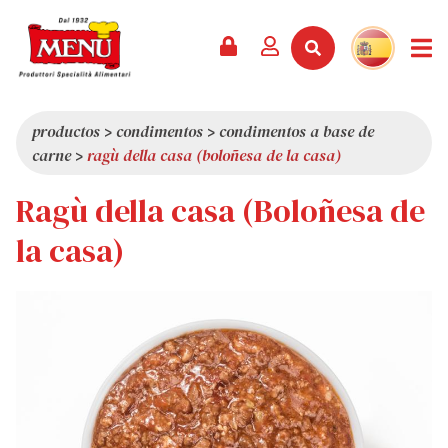
PRODUCTOS +
RECETAS
REVISTA
EVENTOS
NOTICIAS +
EMPRESA +
CONTACTO
VÍDEOS
CATÁLOGO
ÚLTIMAS NOVEDADES
QUIÉNES SOMOS
productos
>
condimentos
>
condimentos a base de
carne
>
ragù della casa (boloñesa de la casa)
SERVICIOS
PREMIOS
CALIDAD
Ragù della casa (Boloñesa de
RESEÑA DE LA PRENSA
VALORES
CURIOSIDADES
la casa)
SHOWROOM
TRABAJA CON NOSOTROS