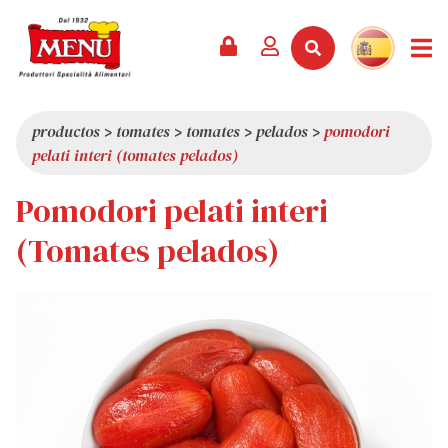
PRODUCTOS +
RECETAS
REVISTA
EVENTOS
NOTICIAS +
EMPRESA +
CONTACTO
VÍDEOS
CATÁLOGO
ÚLTIMAS NOVEDADES
QUIÉNES SOMOS
productos
>
tomates
>
tomates
>
pelados
>
pomodori
pelati interi (tomates pelados)
SERVICIOS
PREMIOS
CALIDAD
Pomodori pelati interi
RESEÑA DE LA PRENSA
VALORES
CURIOSIDADES
(Tomates pelados)
SHOWROOM
TRABAJA CON NOSOTROS