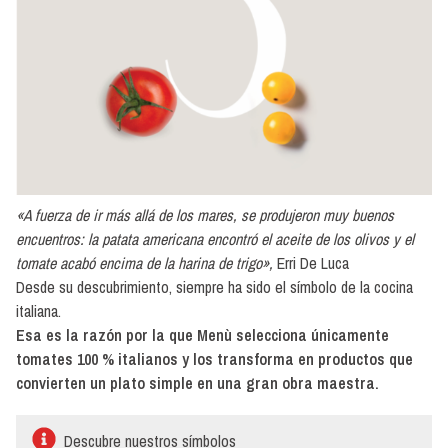
Solo
pulpa
Tomates
Pelados
Secos
Semisecos
Sin
«A fuerza de ir más allá de los mares, se produjeron muy buenos
pelar
encuentros: la patata americana encontró el aceite de los olivos y el
tomate acabó encima de la harina de trigo»,
Erri De Luca
Desde su descubrimiento, siempre ha sido el símbolo de la cocina
italiana.
Esa es la razón por la que Menù selecciona únicamente
tomates 100 % italianos y los transforma en productos que
convierten un plato simple en una gran obra maestra.
Descubre nuestros símbolos