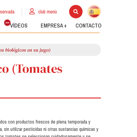
eservada
club menù
VÍDEOS
EMPRESA +
CONTACTO
os biológicos en su jugo)
cco (Tomates
ados con productos frescos de plena temporada y
a, sin utilizar pesticidas ni otras sustancias químicas y
Los tomates se seleccionan cuidadosamente y se