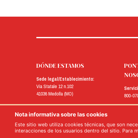
DÓNDE ESTAMOS
PON
NOS
Sede legal/Establecimiento:
Via Statale 12 n.102
Servic
41036 Medolla (MO)
800-07
Oficinas:
E-mail
Via Concordia n.25
Nota informativa sobre las cookies
menu@
41032 Cavezzo (MO)
Este sitio web utiliza cookies técnicas, que son nece
interacciones de los usuarios dentro del sitio. Para 