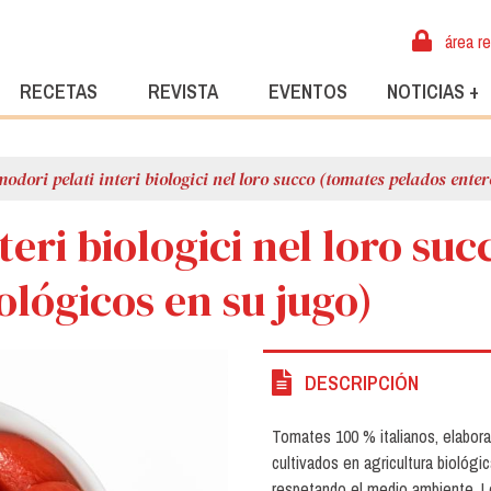
área r
RECETAS
REVISTA
EVENTOS
NOTICIAS +
odori pelati interi biologici nel loro succo (tomates pelados enter
teri biologici nel loro su
ológicos en su jugo)
DESCRIPCIÓN
Tomates 100 % italianos, elabor
cultivados en agricultura biológic
respetando el medio ambiente. 