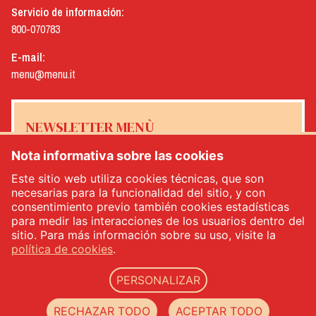
Servicio de información:
800-070783
E-mail:
menu@menu.it
NEWSLETTER MENÙ
Nota informativa sobre las cookies
Este sitio web utiliza cookies técnicas, que son
necesarias para la funcionalidad del sitio, y con
Sí, me gustaría recibir el boletín de noticias de Menù
*
consentimiento previo también cookies estadísticas
para medir las interacciones de los usuarios dentro del
sitio. Para más información sobre su uso, visite la
INSCRÍBETE
política de cookies
.
PERSONALIZAR
Menù srl - Dal 1932 Produttori Specialità Alimentari - n.° IVA: IT00333120368 - R.E.A.
RECHAZAR TODO
ACEPTAR TODO