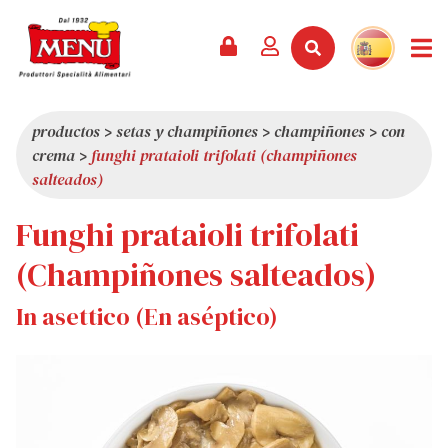
PRODUCTOS +
RECETAS
REVISTA
EVENTOS
NOTICIAS +
EMPRESA +
CONTACTO
VÍDEOS
CATÁLOGO
ÚLTIMAS NOVEDADES
QUIÉNES SOMOS
productos
>
setas y champiñones
>
champiñones
>
con
crema
>
funghi prataioli trifolati (champiñones
SERVICIOS
PREMIOS
CALIDAD
salteados)
RESEÑA DE LA PRENSA
VALORES
Funghi prataioli trifolati
CURIOSIDADES
(Champiñones salteados)
SHOWROOM
TRABAJA CON NOSOTROS
In asettico (En aséptico)