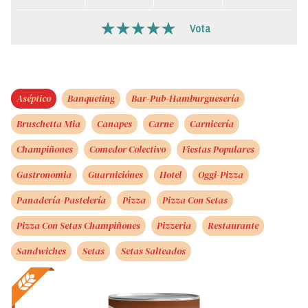
Vota
Aséptico
Banqueting
Bar-Pub-Hamburguesería
Bruschetta Mia
Canapes
Carne
Carnicería
Champiñones
Comedor Colectivo
Fiestas Populares
Gastronomia
Guarniciónes
Hotel
Oggi-Pizza
Panadería-Pastelería
Pizza
Pizza Con Setas
Pizza Con Setas Champiñones
Pizzeria
Restaurante
Sandwiches
Setas
Setas Salteados