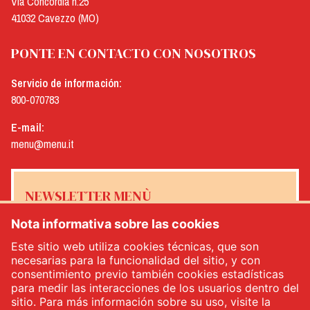
Via Concordia n.25
41032 Cavezzo (MO)
PONTE EN CONTACTO CON NOSOTROS
Servicio de información:
800-070783
E-mail:
menu@menu.it
NEWSLETTER MENÙ
Nota informativa sobre las cookies
Este sitio web utiliza cookies técnicas, que son
necesarias para la funcionalidad del sitio, y con
Sí, me gustaría recibir el boletín de noticias de Menù
*
consentimiento previo también cookies estadísticas
para medir las interacciones de los usuarios dentro del
sitio. Para más información sobre su uso, visite la
INSCRÍBETE