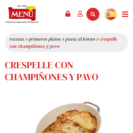
PRODUCTOS +
RECETAS
REVISTA
EVENTOS
NOTICIAS +
EMPRESA +
CONTACTO
VÍDEOS
CATÁLOGO
ÚLTIMAS NOVEDADES
QUIÉNES SOMOS
recetas
>
primeros platos
>
pasta al horno
>
crespelle
con champiñones y pavo
SERVICIOS
PREMIOS
CALIDAD
RESEÑA DE LA PRENSA
VALORES
CRESPELLE CON
CURIOSIDADES
CHAMPIÑONES Y PAVO
SHOWROOM
TRABAJA CON NOSOTROS