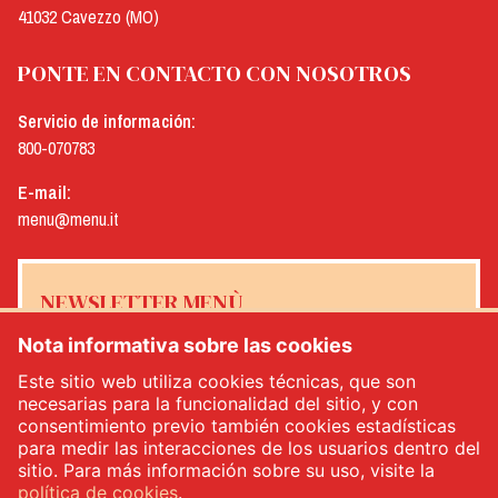
41032 Cavezzo (MO)
PONTE EN CONTACTO CON NOSOTROS
Servicio de información:
800-070783
E-mail:
menu@menu.it
NEWSLETTER MENÙ
Nota informativa sobre las cookies
Este sitio web utiliza cookies técnicas, que son
necesarias para la funcionalidad del sitio, y con
Sí, me gustaría recibir el boletín de noticias de Menù
*
consentimiento previo también cookies estadísticas
para medir las interacciones de los usuarios dentro del
sitio. Para más información sobre su uso, visite la
INSCRÍBETE
política de cookies
.