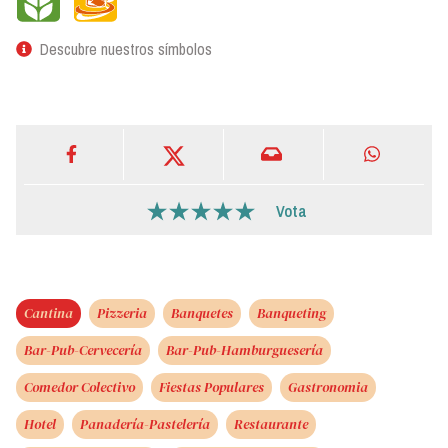
Descubre nuestros símbolos
Vota
Cantina
Pizzeria
Banquetes
Banqueting
Bar-Pub-Cervecería
Bar-Pub-Hamburguesería
Comedor Colectivo
Fiestas Populares
Gastronomia
Hotel
Panadería-Pastelería
Restaurante