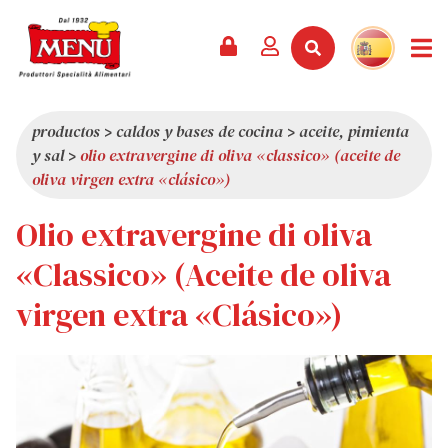
PRODUCTOS +
RECETAS
REVISTA
EVENTOS
NOTICIAS +
EMPRESA +
CONTACTO
VÍDEOS
CATÁLOGO
ÚLTIMAS NOVEDADES
QUIÉNES SOMOS
productos
>
caldos y bases de cocina
>
aceite, pimienta
y sal
>
olio extravergine di oliva «classico» (aceite de
SERVICIOS
PREMIOS
CALIDAD
oliva virgen extra «clásico»)
RESEÑA DE LA PRENSA
VALORES
Olio extravergine di oliva
CURIOSIDADES
«Classico» (Aceite de oliva
SHOWROOM
virgen extra «Clásico»)
TRABAJA CON NOSOTROS