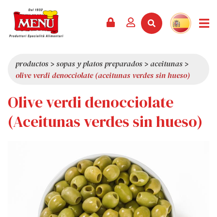
PRODUCTOS +
RECETAS
REVISTA
EVENTOS
NOTICIAS +
EMPRESA +
CONTACTO
VÍDEOS
CATÁLOGO
ÚLTIMAS NOVEDADES
QUIÉNES SOMOS
productos
>
sopas y platos preparados
>
aceitunas
>
olive verdi denocciolate (aceitunas verdes sin hueso)
SERVICIOS
PREMIOS
CALIDAD
Olive verdi denocciolate
RESEÑA DE LA PRENSA
VALORES
CURIOSIDADES
(Aceitunas verdes sin hueso)
SHOWROOM
TRABAJA CON NOSOTROS