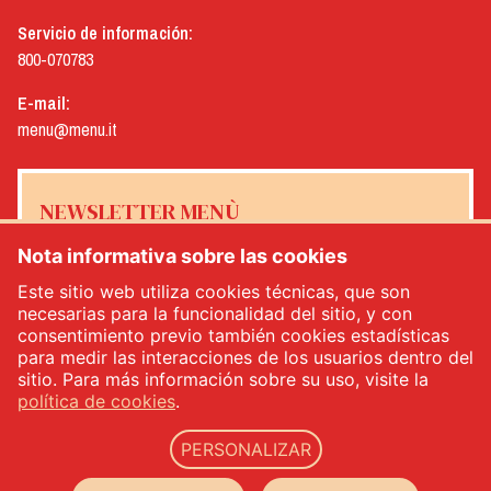
Servicio de información:
800-070783
E-mail:
menu@menu.it
NEWSLETTER MENÙ
Nota informativa sobre las cookies
Este sitio web utiliza cookies técnicas, que son
necesarias para la funcionalidad del sitio, y con
Sí, me gustaría recibir el boletín de noticias de Menù
*
consentimiento previo también cookies estadísticas
para medir las interacciones de los usuarios dentro del
sitio. Para más información sobre su uso, visite la
INSCRÍBETE
política de cookies
.
PERSONALIZAR
Menù srl - Dal 1932 Produttori Specialità Alimentari - n.° IVA: IT00333120368 - R.E.A.