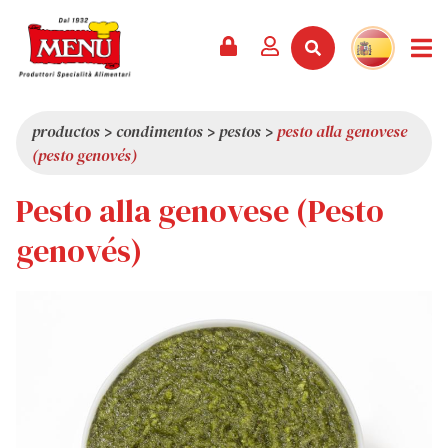
PRODUCTOS +
RECETAS
REVISTA
EVENTOS
NOTICIAS +
EMPRESA +
CONTACTO
VÍDEOS
CATÁLOGO
ÚLTIMAS NOVEDADES
QUIÉNES SOMOS
productos
>
condimentos
>
pestos
>
pesto alla genovese
(pesto genovés)
SERVICIOS
PREMIOS
CALIDAD
Pesto alla genovese (Pesto
RESEÑA DE LA PRENSA
VALORES
CURIOSIDADES
genovés)
SHOWROOM
TRABAJA CON NOSOTROS