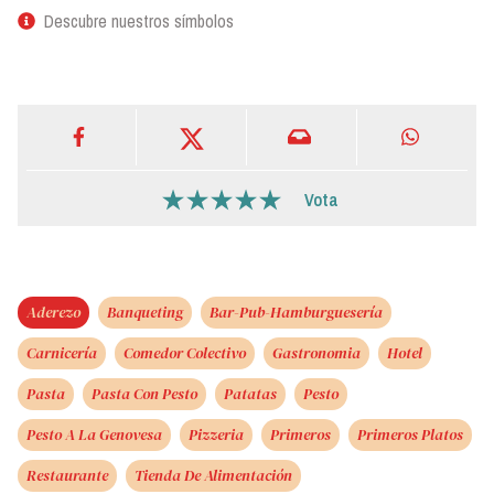
Descubre nuestros símbolos
Vota
Aderezo
Banqueting
Bar-Pub-Hamburguesería
Carnicería
Comedor Colectivo
Gastronomia
Hotel
Pasta
Pasta Con Pesto
Patatas
Pesto
Pesto A La Genovesa
Pizzeria
Primeros
Primeros Platos
Restaurante
Tienda De Alimentación