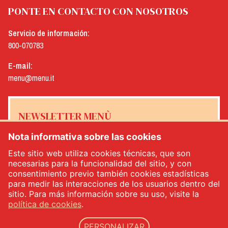
PONTE EN CONTACTO CON NOSOTROS
Servicio de información:
800-070783
E-mail:
menu@menu.it
NEWSLETTER MENÙ
Nota informativa sobre las cookies
Este sitio web utiliza cookies técnicas, que son
necesarias para la funcionalidad del sitio, y con
Sí, me gustaría recibir el boletín de noticias de Menù
*
consentimiento previo también cookies estadísticas
para medir las interacciones de los usuarios dentro del
sitio. Para más información sobre su uso, visite la
INSCRÍBETE
política de cookies
.
PERSONALIZAR