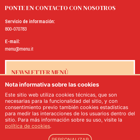
PONTE EN CONTACTO CON NOSOTROS
Servicio de información:
800-070783
E-mail:
menu@menu.it
NEWSLETTER MENÙ
Nota informativa sobre las cookies
Este sitio web utiliza cookies técnicas, que son
necesarias para la funcionalidad del sitio, y con
Sí, me gustaría recibir el boletín de noticias de Menù
*
consentimiento previo también cookies estadísticas
para medir las interacciones de los usuarios dentro del
sitio. Para más información sobre su uso, visite la
INSCRÍBETE
política de cookies
.
PERSONALIZAR