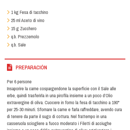
1 kg Fesa di tacchino
25 ml Aceto di vino
15 g Zucchero
q.b. Prezzemolo
q.b. Sale
PREPARACIÓN
Per 6 persone
Insaporire la carne cospargendone la superficie con il Sale alle
erbe, quindi trasferirla in una pirofila insieme a un poco d’Olio
extravergine di oliva. Cuocere in forno la fesa di tacchino a 190°
per 25-30 minuti. Sfornare la carne e farla raffreddare, avendo cura
di tenere da parte il sugo di cottura. Nel frattempo in una
casseruola sciogliere a fuoco moderato i Filetti di acciughe