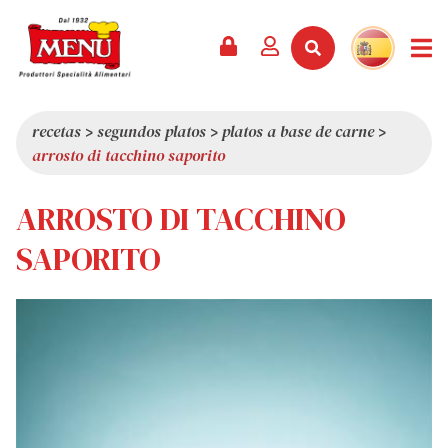
PRODUCTOS +
RECETAS
REVISTA
EVENTOS
NOTICIAS +
EMPRESA +
CONTACTO
VÍDEOS
CATÁLOGO
ÚLTIMAS NOVEDADES
QUIÉNES SOMOS
recetas
>
segundos platos
>
platos a base de carne
>
arrosto di tacchino saporito
SERVICIOS
PREMIOS
CALIDAD
RESEÑA DE LA PRENSA
VALORES
ARROSTO DI TACCHINO
CURIOSIDADES
SAPORITO
SHOWROOM
TRABAJA CON NOSOTROS