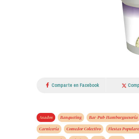
Comparte en Facebook
Comp
Asados
Banqueting
Bar-Pub-Hamburguesería
Carnicería
Comedor Colectivo
Fiestas Populare