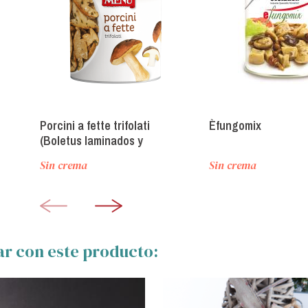
Porcini a fette trifolati
Èfungomix
(Boletus laminados y
salteados)
Sin crema
Sin crema
ar con este producto: