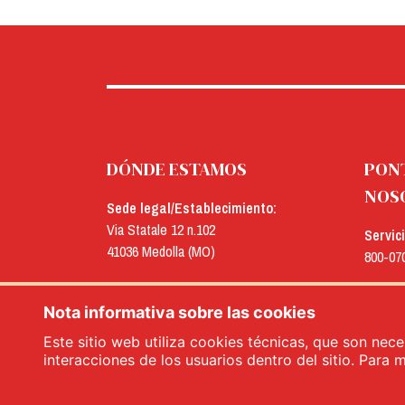
DÓNDE ESTAMOS
PON
NOS
Sede legal/Establecimiento:
Via Statale 12 n.102
Servic
41036 Medolla (MO)
800-07
Oficinas:
E-mail
Via Concordia n.25
Nota informativa sobre las cookies
menu@
41032 Cavezzo (MO)
Este sitio web utiliza cookies técnicas, que son nece
interacciones de los usuarios dentro del sitio. Para 