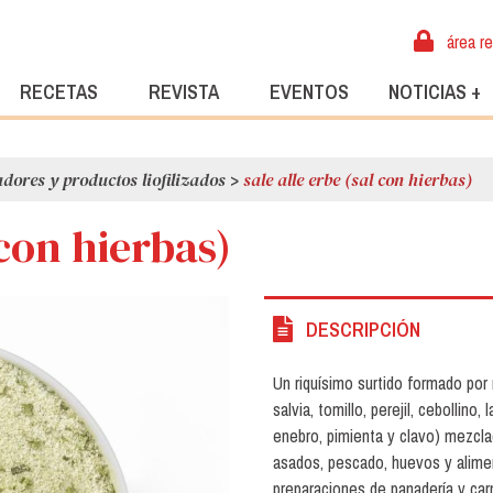
área r
RECETAS
REVISTA
EVENTOS
NOTICIAS +
dores y productos liofilizados
>
sale alle erbe (sal con hierbas)
 con hierbas)
DESCRIPCIÓN
Un riquísimo surtido formado por 
salvia, tomillo, perejil, cebollino
enebro, pimienta y clavo) mezcla
asados, pescado, huevos y alime
preparaciones de panadería y carn