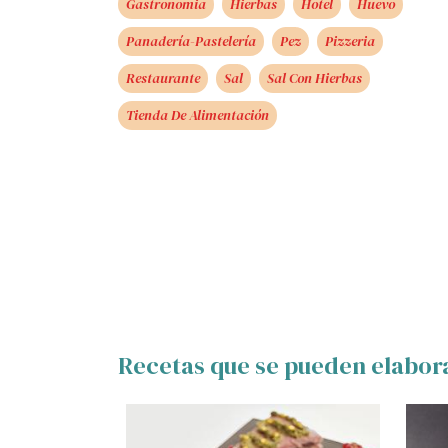
Gastronomia
Hierbas
Hotel
Huevo
Panadería-Pastelería
Pez
Pizzeria
Restaurante
Sal
Sal Con Hierbas
Tienda De Alimentación
Recetas que se pueden elabor