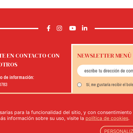
TE EN CONTACTO CON
NEWSLETTER MENÙ
OTROS
io de información:
0783
Sí, me gustaría recibir el bo
:
INSCRÍBETE
menu.it
sarias para la funcionalidad del sitio, y con consentimient
más información sobre su uso, visite la
política de cookies
.
PERSONALI