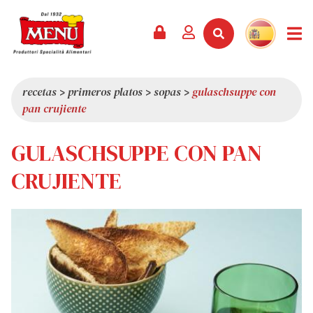
PRODUCTOS +
RECETAS
REVISTA
EVENTOS
NOTICIAS +
EMPRESA +
CONTACTO
VÍDEOS
CATÁLOGO
ÚLTIMAS NOVEDADES
QUIÉNES SOMOS
recetas
>
primeros platos
>
sopas
>
gulaschsuppe con
pan crujiente
SERVICIOS
PREMIOS
CALIDAD
RESEÑA DE LA PRENSA
VALORES
GULASCHSUPPE CON PAN
CURIOSIDADES
CRUJIENTE
SHOWROOM
TRABAJA CON NOSOTROS