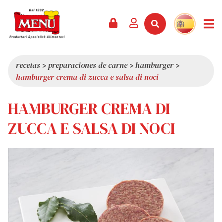
PRODUCTOS +
RECETAS
REVISTA
EVENTOS
NOTICIAS +
EMPRESA +
CONTACTO
VÍDEOS
CATÁLOGO
ÚLTIMAS NOVEDADES
QUIÉNES SOMOS
recetas
>
preparaciones de carne
>
hamburger
>
hamburger crema di zucca e salsa di noci
SERVICIOS
PREMIOS
CALIDAD
RESEÑA DE LA PRENSA
VALORES
HAMBURGER CREMA DI
CURIOSIDADES
ZUCCA E SALSA DI NOCI
SHOWROOM
TRABAJA CON NOSOTROS