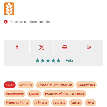
Descubre nuestros símbolos
Vota
Salsa
Verduras
Tienda De Alimentación
Sandwiches
Restaurante
Quesos
Primeros Platos Con Nueces
Primeros Platos
Primeros
Pizzeria
Nueces
Hotel