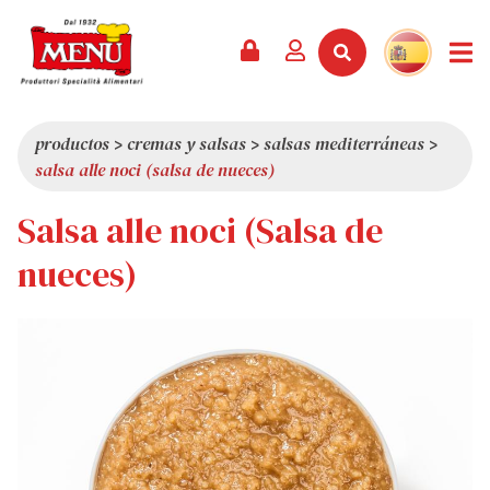
PRODUCTOS +
RECETAS
REVISTA
EVENTOS
NOTICIAS +
EMPRESA +
CONTACTO
VÍDEOS
CATÁLOGO
ÚLTIMAS NOVEDADES
QUIÉNES SOMOS
productos
>
cremas y salsas
>
salsas mediterráneas
>
salsa alle noci (salsa de nueces)
SERVICIOS
PREMIOS
CALIDAD
Salsa alle noci (Salsa de
RESEÑA DE LA PRENSA
VALORES
CURIOSIDADES
nueces)
SHOWROOM
TRABAJA CON NOSOTROS