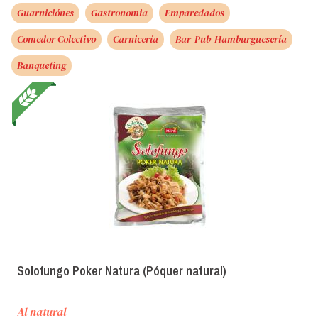
Guarniciónes
Gastronomia
Emparedados
Comedor Colectivo
Carnicería
Bar-Pub-Hamburguesería
Banqueting
Solofungo Poker Natura (Póquer natural)
Al natural