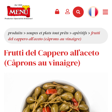
PRODUITS +
RECETTES
MAGAZINE
ÉVÈNEMENTS
NOUVEAUTÉS +
LA SOCIÉTÉ +
CONTACTS
VIDÉOS
CATALOGUE
DERNIÈRES NOUVEAUTÉS
QUI SOMMES-NOUS
produits
>
soupes et plats tout prêts
>
apéritifs
>
frutti
del cappero all’aceto (câprons au vinaigre)
SERVICES
PRIX
QUALITÉ
Frutti del Cappero all’aceto
REVUE DE PRESSE
VALEURS
CURIOSITÉS
(Câprons au vinaigre)
SHOWROOM
TRAVAILLEZ AVEC NOUS