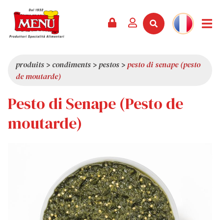
PRODUITS +
RECETTES
MAGAZINE
ÉVÈNEMENTS
NOUVEAUTÉS +
LA SOCIÉTÉ +
CONTACTS
VIDÉOS
CATALOGUE
DERNIÈRES NOUVEAUTÉS
QUI SOMMES-NOUS
produits
>
condiments
>
pestos
>
pesto di senape (pesto
de moutarde)
SERVICES
PRIX
QUALITÉ
Pesto di Senape (Pesto de
REVUE DE PRESSE
VALEURS
CURIOSITÉS
moutarde)
SHOWROOM
TRAVAILLEZ AVEC NOUS