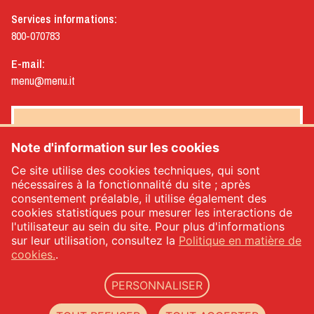
Services informations:
800-070783
E-mail:
menu@menu.it
NEWSLETTER MENÙ
Note d'information sur les cookies
Ce site utilise des cookies techniques, qui sont
nécessaires à la fonctionnalité du site ; après
consentement préalable, il utilise également des
Oui, je souhaite recevoir la newsletter de Menù
*
cookies statistiques pour mesurer les interactions de
l'utilisateur au sein du site. Pour plus d'informations
sur leur utilisation, consultez la
Politique en matière de
INSCRIVEZ-VOUS
cookies.
.
PERSONNALISER
Menù srl - Dal 1932 Produttori Specialità Alimentari - code TVA: IT00333120368 - REA