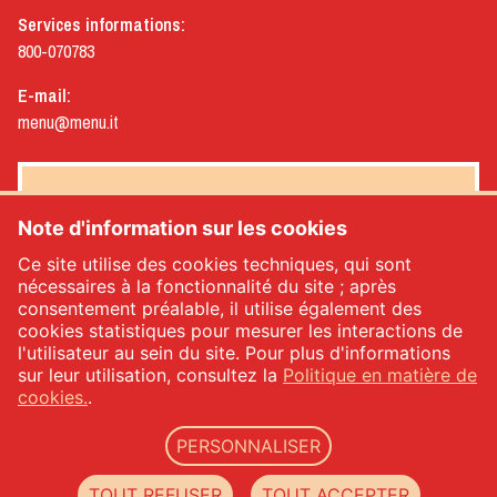
Services informations:
800-070783
E-mail:
menu@menu.it
NEWSLETTER MENÙ
Note d'information sur les cookies
Ce site utilise des cookies techniques, qui sont
nécessaires à la fonctionnalité du site ; après
consentement préalable, il utilise également des
Oui, je souhaite recevoir la newsletter de Menù
*
cookies statistiques pour mesurer les interactions de
l'utilisateur au sein du site. Pour plus d'informations
sur leur utilisation, consultez la
Politique en matière de
INSCRIVEZ-VOUS
cookies.
.
PERSONNALISER
Menù srl - Dal 1932 Produttori Specialità Alimentari - code TVA: IT00333120368 - REA
TOUT REFUSER
TOUT ACCEPTER