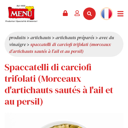
PRODUITS +
RECETTES
MAGAZINE
ÉVÈNEMENTS
NOUVEAUTÉS +
LA SOCIÉTÉ +
CONTACTS
VIDÉOS
CATALOGUE
DERNIÈRES NOUVEAUTÉS
QUI SOMMES-NOUS
produits
>
artichauts
>
artichauts préparés
>
avec du
vinaigre
>
spaccatelli di carciofi trifolati (morceaux
SERVICES
PRIX
QUALITÉ
d'artichauts sautés à l'ail et au persil)
REVUE DE PRESSE
VALEURS
Spaccatelli di carciofi
CURIOSITÉS
trifolati (Morceaux
SHOWROOM
d'artichauts sautés à l'ail et
TRAVAILLEZ AVEC NOUS
au persil)