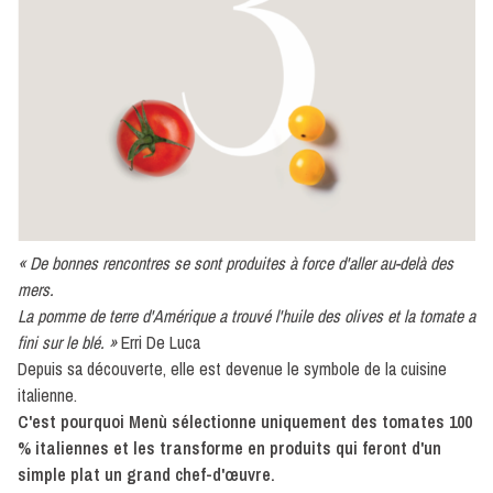
tomate
Semi-
concentré
Tomates
Non
pelées
Pelées
Séchés
« De bonnes rencontres se sont produites à force d'aller au-delà des
mers.
Semi-
La pomme de terre d'Amérique a trouvé l'huile des olives et la tomate a
séchées
fini sur le blé. »
Erri De Luca
Depuis sa découverte, elle est devenue le symbole de la cuisine
italienne.
C'est pourquoi Menù sélectionne uniquement des tomates 100
% italiennes et les transforme en produits qui feront d'un
simple plat un grand chef-d'œuvre.