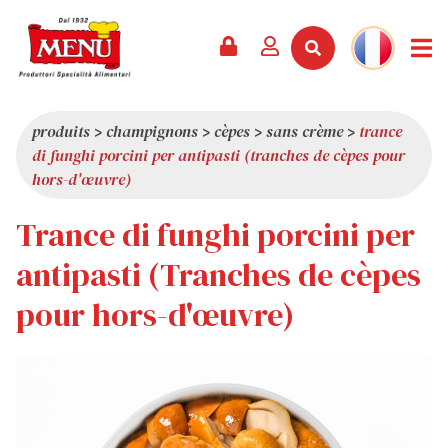
PRODUITS +
RECETTES
MAGAZINE
ÉVÈNEMENTS
NOUVEAUTÉS +
LA SOCIÉTÉ +
CONTACTS
VIDÉOS
CATALOGUE
DERNIÈRES NOUVEAUTÉS
QUI SOMMES-NOUS
produits
>
champignons
>
cèpes
>
sans crème
>
trance
di funghi porcini per antipasti (tranches de cèpes pour
SERVICES
PRIX
QUALITÉ
hors-d'œuvre)
REVUE DE PRESSE
VALEURS
Trance di funghi porcini per
CURIOSITÉS
antipasti (Tranches de cèpes
SHOWROOM
pour hors-d'œuvre)
TRAVAILLEZ AVEC NOUS