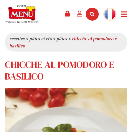
PRODUITS +
RECETTES
MAGAZINE
ÉVÈNEMENTS
NOUVEAUTÉS +
LA SOCIÉTÉ +
CONTACTS
VIDÉOS
CATALOGUE
DERNIÈRES NOUVEAUTÉS
QUI SOMMES-NOUS
recettes
>
pâtes et riz
>
pâtes
>
chicche al pomodoro e
basilico
SERVICES
PRIX
QUALITÉ
REVUE DE PRESSE
VALEURS
CHICCHE AL POMODORO E
CURIOSITÉS
BASILICO
SHOWROOM
TRAVAILLEZ AVEC NOUS