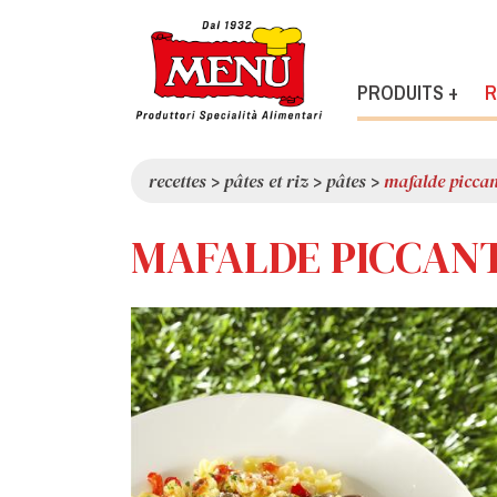
PRODUITS +
R
recettes
>
pâtes et riz
>
pâtes
>
mafalde piccant
MAFALDE PICCANT