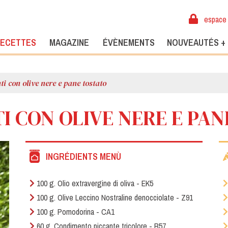
espace 
ECETTES
MAGAZINE
ÉVÈNEMENTS
NOUVEAUTÉS +
i con olive nere e pane tostato
I CON OLIVE NERE E PAN
INGRÉDIENTS MENÙ
100 g. Olio extravergine di oliva - EK5
100 g. Olive Leccino Nostraline denocciolate - Z91
100 g. Pomodorina - CA1
60 g. Condimento piccante tricolore - B57