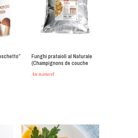
Boschetto”
Funghi prataioli al Naturale
Solofungo Po
«
(Champignons de couche
)
nature)
Au naturel
Au naturel