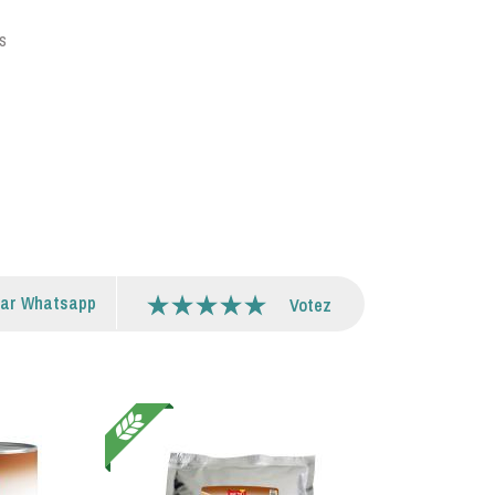
s
par Whatsapp
Votez