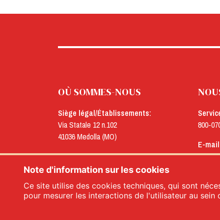
OÙ SOMMES-NOUS
NOU
Siège légal/Établissements:
Servic
Via Statale 12 n.102
800-07
41036 Medolla (MO)
E-mail
Bureaux:
menu@
Via Concordia n.25
Note d'information sur les cookies
41032 Cavezzo (MO)
Ce site utilise des cookies techniques, qui sont néces
pour mesurer les interactions de l'utilisateur au sein 