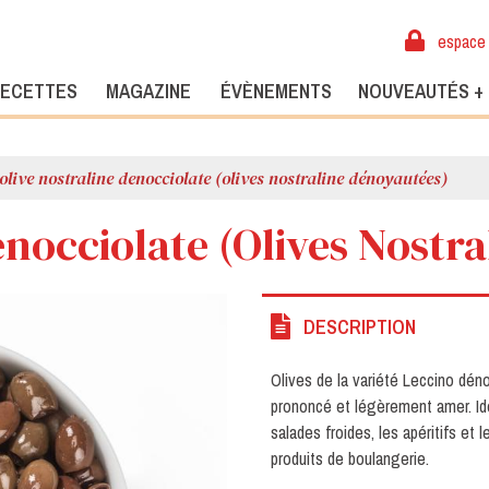
espace 
ECETTES
MAGAZINE
ÉVÈNEMENTS
NOUVEAUTÉS +
olive nostraline denocciolate (olives nostraline dénoyautées)
enocciolate (Olives Nostr
DESCRIPTION
Olives de la variété Leccino dén
prononcé et légèrement amer. Idé
salades froides, les apéritifs et 
produits de boulangerie.