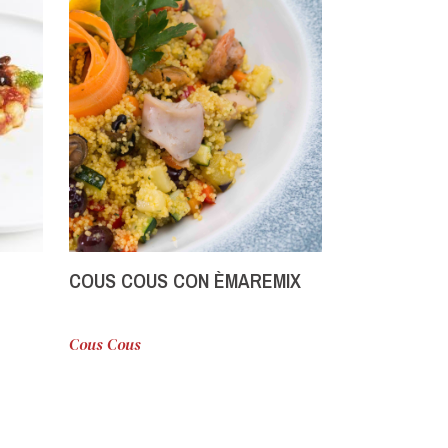
COUS COUS CON ÈMAREMIX
ÈMAREMIX 
DE TERRE
DE
Cous Cous
Hors-d'œuvre 
DE