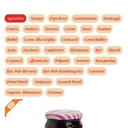
Agrodolce
Mango
Pepe Rosa
Gastronomia
Formaggi
Frutta
Verdure
Tartare
Carne
Pesce
Panino
Bolliti
Carne Alla Griglia
Crostacei
Carni Bollite
Aceto
Zucchero
Confetture
Ristorante
Bar
Risotti
Carpacci
Affumicato
Polpette
Arrosto
Banqueting
Bar-Pub-Birreria
Bar-Pub-Hamburgeria
Contorni
Primi Piatti
Antipasto
Secondi Piatti
Negozio-Alimentare
Chutney