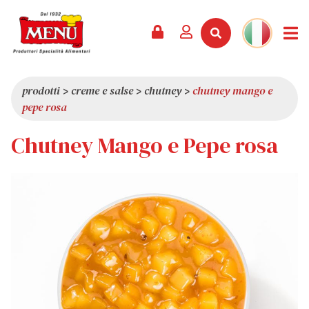
PRODOTTI +
RICETTE
RIVISTA
EVENTI
NEWS +
AZIENDA +
CONTATTI
VIDEO
CATALOGO
ULTIME NOVITÀ
CHI SIAMO
prodotti
>
creme e salse
>
chutney
>
chutney mango e
pepe rosa
SERVIZI
PREMI
QUALITÀ
Chutney Mango e Pepe rosa
RASSEGNA STAMPA
VALORI
CURIOSITÀ
SHOWROOM
LAVORA CON NOI