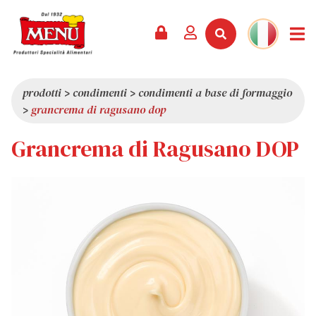
PRODOTTI +
RICETTE
RIVISTA
EVENTI
NEWS +
AZIENDA +
CONTATTI
VIDEO
CATALOGO
ULTIME NOVITÀ
CHI SIAMO
prodotti
>
condimenti
>
condimenti a base di formaggio
>
grancrema di ragusano dop
SERVIZI
PREMI
QUALITÀ
Grancrema di Ragusano DOP
RASSEGNA STAMPA
VALORI
CURIOSITÀ
SHOWROOM
LAVORA CON NOI