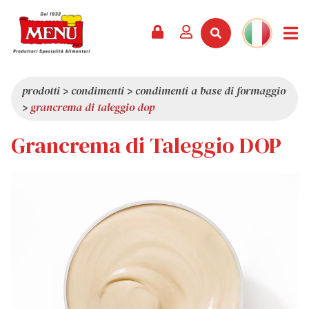
PRODOTTI +
RICETTE
RIVISTA
EVENTI
NEWS +
AZIENDA +
CONTATTI
VIDEO
CATALOGO
ULTIME NOVITÀ
CHI SIAMO
prodotti
>
condimenti
>
condimenti a base di formaggio
>
grancrema di taleggio dop
SERVIZI
PREMI
QUALITÀ
Grancrema di Taleggio DOP
RASSEGNA STAMPA
VALORI
CURIOSITÀ
SHOWROOM
LAVORA CON NOI