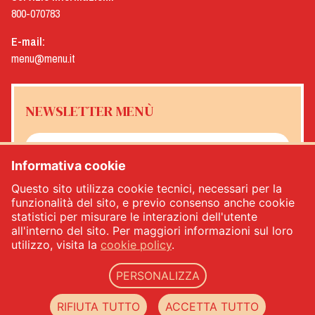
800-070783
E-mail:
menu@menu.it
NEWSLETTER MENÙ
Informativa cookie
Sì, desidero ricevere la newsletter Menù
*
Questo sito utilizza cookie tecnici, necessari per la
funzionalità del sito, e previo consenso anche cookie
statistici per misurare le interazioni dell'utente
ISCRIVITI
all'interno del sito. Per maggiori informazioni sul loro
utilizzo, visita la
cookie policy
.
PERSONALIZZA
Menù srl - Dal 1932 Produttori Specialità Alimentari - PIVA: IT00333120368 - REA
00333120368 - Capitale sociale 1.000.000,00 -
privacy
-
cookie policy
-
web agency
RIFIUTA TUTTO
ACCETTA TUTTO
Datacode