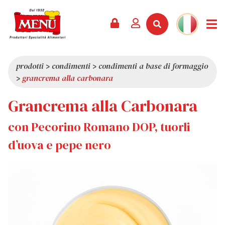
PRODOTTI +
RICETTE
RIVISTA
EVENTI
NEWS +
AZIENDA +
CONTATTI
VIDEO
CATALOGO
ULTIME NOVITÀ
CHI SIAMO
prodotti
>
condimenti
>
condimenti a base di formaggio
>
grancrema alla carbonara
SERVIZI
PREMI
QUALITÀ
Grancrema alla Carbonara
RASSEGNA STAMPA
VALORI
CURIOSITÀ
con Pecorino Romano DOP, tuorli
SHOWROOM
d’uova e pepe nero
LAVORA CON NOI