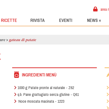
area r
RICETTE
RIVISTA
EVENTI
NEWS +
ure
>
gateau di patate
E
INGREDIENTI MENÙ
1000 g Patate pronte al naturale - Z62
q.b. Pane grattugiato senza glutine - Q61
Noce moscata macinata - 1223