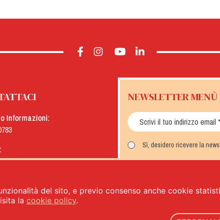
TATTACI
NEWSLETTER MENÙ
io Informazioni:
0783
Sì, desidero ricevere la new
:
menu.it
ISCRIVITI
unzionalità del sito, e previo consenso anche cookie statistic
sita la
cookie policy
.