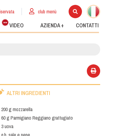
iservata
club menù
VIDEO
AZIENDA +
CONTATTI
ALTRI INGREDIENTI
200 g mozzarella
60 g Parmigiano Reggiano grattugiato
3 uova
q.b. sale e pepe