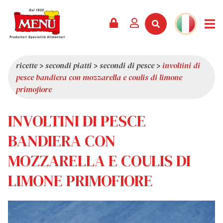
PRODOTTI +
RICETTE
RIVISTA
EVENTI
NEWS +
AZIENDA +
CONTATTI
VIDEO
CATALOGO
ULTIME NOVITÀ
CHI SIAMO
ricette
>
secondi piatti
>
secondi di pesce
>
involtini di
pesce bandiera con mozzarella e coulis di limone
SERVIZI
PREMI
QUALITÀ
primofiore
RASSEGNA STAMPA
VALORI
INVOLTINI DI PESCE
CURIOSITÀ
SHOWROOM
BANDIERA CON
LAVORA CON NOI
MOZZARELLA E COULIS DI
LIMONE PRIMOFIORE