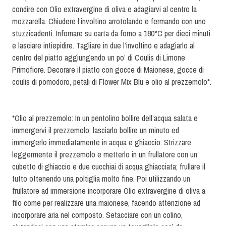
condire con Olio extravergine di oliva e adagiarvi al centro la
mozzarella. Chiudere l’involtino arrotolando e fermando con uno
stuzzicadenti. Infornare su carta da forno a 180°C per dieci minuti
e lasciare intiepidire. Tagliare in due l’involtino e adagiarlo al
centro del piatto aggiungendo un po’ di Coulis di Limone
Primofiore. Decorare il piatto con gocce di Maionese, gocce di
coulis di pomodoro, petali di Flower Mix Blu e olio al prezzemolo*.
*Olio al prezzemolo: In un pentolino bollire dell’acqua salata e
immergervi il prezzemolo; lasciarlo bollire un minuto ed
immergerlo immediatamente in acqua e ghiaccio. Strizzare
leggermente il prezzemolo e metterlo in un frullatore con un
cubetto di ghiaccio e due cucchiai di acqua ghiacciata; frullare il
tutto ottenendo una poltiglia molto fine. Poi utilizzando un
frullatore ad immersione incorporare Olio extravergine di oliva a
filo come per realizzare una maionese, facendo attenzione ad
incorporare aria nel composto. Setacciare con un colino,