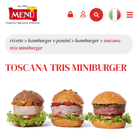
PRODOTTI +
RICETTE
RIVISTA
EVENTI
NEWS +
AZIENDA +
CONTATTI
VIDEO
CATALOGO
ULTIME NOVITÀ
CHI SIAMO
ricette
>
hamburger e panini
>
hamburger
>
toscana
tris miniburger
SERVIZI
PREMI
QUALITÀ
RASSEGNA STAMPA
VALORI
TOSCANA TRIS MINIBURGER
CURIOSITÀ
SHOWROOM
LAVORA CON NOI