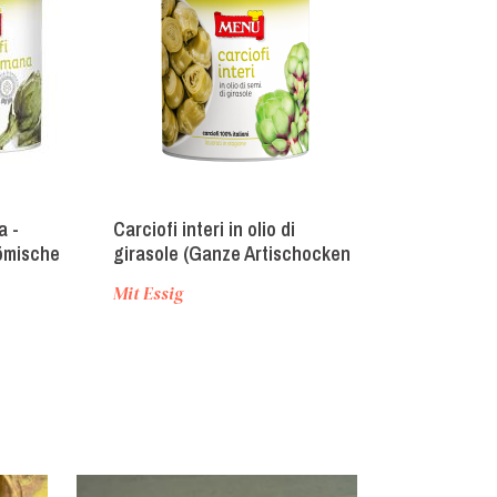
a -
Carciofi interi in olio di
Rustichello ca
ömische
girasole (Ganze Artischocken
rustica in olio
in Sonnenblumenöl)
girasole (Art
Mit Essig
Mit Essig
Bauernart in