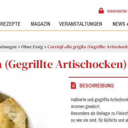
reservierter
REZEPTE
MAGAZIN
VERANSTALTUNGEN
NEWS 
eitungen
>
Ohne Essig
>
Carciofi alla griglia (Gegrillte Artischoc
ia (Gegrillte Artischocken)
BESCHREIBUNG
Halbierte und gegrillte Artischoc
Aromen gewürzt.
Besonders als Beilage zu Fleisc
so wie sie sind, für Büfetts und 