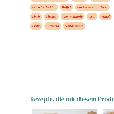
Bruschetta Mia
Buffet
Bäckerei-Konditorei
Fisch
Fleisch
Gastronomie
Grill
Hotel
Pizze
Pizzeria
Sandwiches
Rezepte, die mit diesem Prod