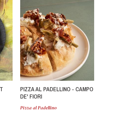
T
PIZZA AL PADELLINO - CAMPO
PIZZA MIT 
DE' FIORI
ARTISCHOCK
PFEFFER U
Pizza al Padellino
Gourmet-Pizz