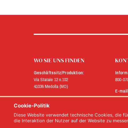
WO SIE UNS FINDEN
KONT
Geschäftssitz/Produktion:
Inform
Via Statale 12 n.102
800-07
41036 Medolla (MO)
E-mail
Verwaltung:
menu@
Via Concordia n.25
Cookie-Politik
41032 Cavezzo (MO)
Diese Website verwendet technische Cookies, die für
die Interaktion der Nutzer auf der Website zu messe