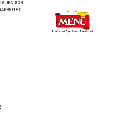
TALIENISCH
RARBEITET
g