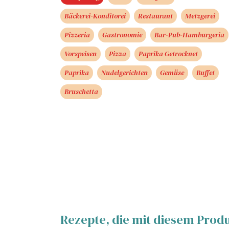
Bäckerei-Konditorei
Restaurant
Metzgerei
Pizzeria
Gastronomie
Bar-Pub-Hamburgeria
Vorspeisen
Pizza
Paprika Getrocknet
Paprika
Nudelgerichten
Gemüse
Buffet
Bruschetta
Rezepte, die mit diesem Prod