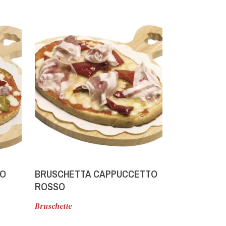
NO
BRUSCHETTA CAPPUCCETTO
BUFALA IN 
ROSSO
Bruschette
Antipasti fred