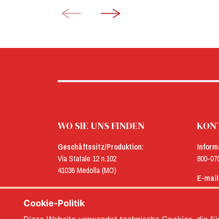
WO SIE UNS FINDEN
KONT
Geschäftssitz/Produktion:
Inform
Via Statale 12 n.102
800-07
41036 Medolla (MO)
E-mail
Verwaltung:
menu@
Via Concordia n.25
Cookie-Politik
41032 Cavezzo (MO)