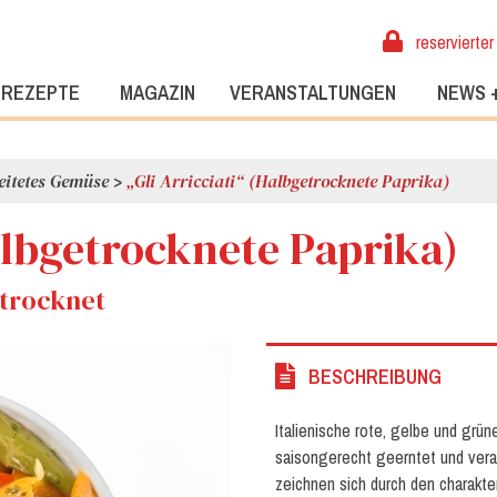
reservierter
REZEPTE
MAGAZIN
VERANSTALTUNGEN
NEWS 
eitetes Gemüse
>
„Gli Arricciati“ (Halbgetrocknete Paprika)
Halbgetrocknete Paprika)
etrocknet
BESCHREIBUNG
Italienische rote, gelbe und grün
saisongerecht geerntet und verar
zeichnen sich durch den charakte