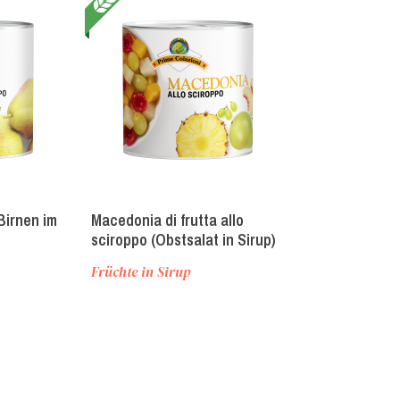
Birnen im
Macedonia di frutta allo
Macedonia Tro
sciroppo (Obstsalat in Sirup)
sciroppo (Tro
Obstsalat im 
Früchte in Sirup
Früchte in Sir