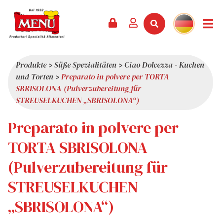
PRODUKTE +
REZEPTE
MAGAZIN
VERANSTALTUNGEN
NEWS +
FIRMA +
KONTAKT
VIDEOS
KATALOG
NEUHEITEN
ÜBER UNS
Produkte
>
Süße Spezialitäten
>
Ciao Dolcezza - Kuchen
und Torten
>
Preparato in polvere per TORTA
SERVICES
PRÄMIEN
QUALITÄT
SBRISOLONA (Pulverzubereitung für
PRESSESCHAU
WERTE
STREUSELKUCHEN „SBRISOLONA“)
INTERESSANTES
Preparato in polvere per
SHOWROOM
TORTA SBRISOLONA
ARBEITEN SIE MIT UNS
(Pulverzubereitung für
STREUSELKUCHEN
„SBRISOLONA“)