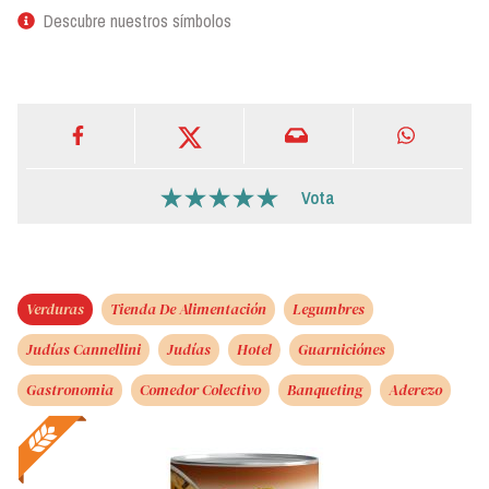
Descubre nuestros símbolos
Vota
Verduras
Tienda De Alimentación
Legumbres
Judías Cannellini
Judías
Hotel
Guarniciónes
Gastronomia
Comedor Colectivo
Banqueting
Aderezo