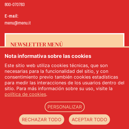
800-070783
E-mail:
menu@menu.it
NEWSLETTER MENÙ
Nota informativa sobre las cookies
Este sitio web utiliza cookies técnicas, que son
necesarias para la funcionalidad del sitio, y con
Sí, me gustaría recibir el boletín de noticias de Menù
*
consentimiento previo también cookies estadísticas
para medir las interacciones de los usuarios dentro del
sitio. Para más información sobre su uso, visite la
INSCRÍBETE
política de cookies
.
PERSONALIZAR
Menù srl - Dal 1932 Produttori Specialità Alimentari - n.° IVA: IT00333120368 - R.E.A.
RECHAZAR TODO
ACEPTAR TODO
00333120368 - Capital social 1.000.000,00 -
privacy
-
cookie policy
-
web agency Datacode