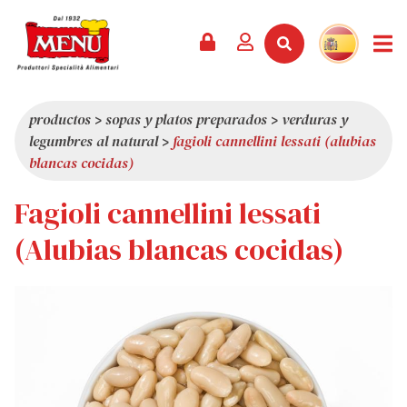
PRODUCTOS +
RECETAS
REVISTA
EVENTOS
NOTICIAS +
EMPRESA +
CONTACTO
VÍDEOS
CATÁLOGO
ÚLTIMAS NOVEDADES
QUIÉNES SOMOS
productos
>
sopas y platos preparados
>
verduras y
legumbres al natural
>
fagioli cannellini lessati (alubias
SERVICIOS
PREMIOS
CALIDAD
blancas cocidas)
RESEÑA DE LA PRENSA
VALORES
Fagioli cannellini lessati
CURIOSIDADES
(Alubias blancas cocidas)
SHOWROOM
TRABAJA CON NOSOTROS