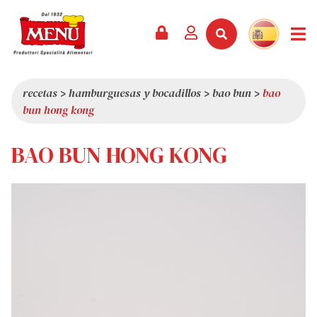
PRODUCTOS +
RECETAS
REVISTA
EVENTOS
NOTICIAS +
EMPRESA +
CONTACTO
VÍDEOS
CATÁLOGO
ÚLTIMAS NOVEDADES
QUIÉNES SOMOS
recetas
>
hamburguesas y bocadillos
>
bao bun
>
bao
bun hong kong
SERVICIOS
PREMIOS
CALIDAD
RESEÑA DE LA PRENSA
VALORES
BAO BUN HONG KONG
CURIOSIDADES
SHOWROOM
TRABAJA CON NOSOTROS