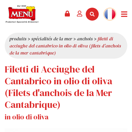
PRODUITS +
RECETTES
MAGAZINE
ÉVÈNEMENTS
NOUVEAUTÉS +
LA SOCIÉTÉ +
CONTACTS
VIDÉOS
CATALOGUE
DERNIÈRES NOUVEAUTÉS
QUI SOMMES-NOUS
produits
>
spécialités de la mer
>
anchois
>
filetti di
acciughe del cantabrico in olio di oliva (filets d'anchois
SERVICES
PRIX
QUALITÉ
de la mer cantabrique)
REVUE DE PRESSE
VALEURS
Filetti di Acciughe del
CURIOSITÉS
Cantabrico in olio di oliva
SHOWROOM
(Filets d'anchois de la Mer
TRAVAILLEZ AVEC NOUS
Cantabrique)
in olio di oliva