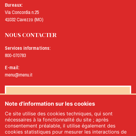
Bureaux:
Via Concordia n.25
41032 Cavezzo (MO)
NOUS CONTACTER
Services informations:
800-070783
E-mail:
menu@menu.it
NEWSLETTER MENÙ
Note d'information sur les cookies
Ce site utilise des cookies techniques, qui sont
nécessaires à la fonctionnalité du site ; après
consentement préalable, il utilise également des
Oui, je souhaite recevoir la newsletter de Menù
*
cookies statistiques pour mesurer les interactions de