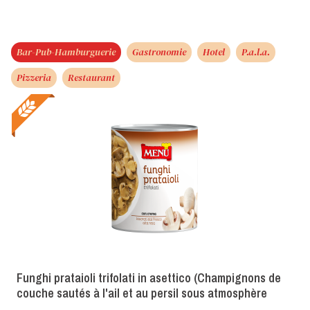
Bar-Pub-Hamburguerie
Gastronomie
Hotel
P.a.l.a.
Pizzeria
Restaurant
Funghi prataioli trifolati in asettico (Champignons de
couche sautés à l'ail et au persil sous atmosphère
aseptique)