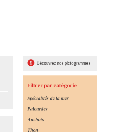
Découvrez nos pictogrammes
Filtrer par catégorie
Spécialités de la mer
Palourdes
Anchois
Thon