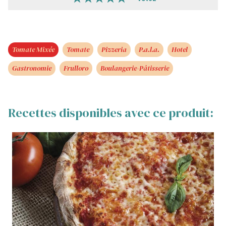
Tomate Mixée
Tomate
Pizzeria
P.a.l.a.
Hotel
Gastronomie
Frulloro
Boulangerie-Pâtisserie
Recettes disponibles avec ce produit: