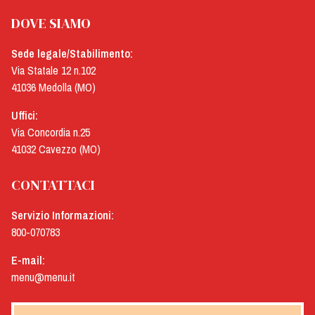
Forno/Pasticceria
DOVE SIAMO
Gastronomia
Sede legale/Stabilimento:
Via Statale 12 n.102
41036 Medolla (MO)
Hotel
Uffici:
Macelleria
Via Concordia n.25
41032 Cavezzo (MO)
Mensa
CONTATTACI
Negozio
Servizio Informazioni:
Alimentare
800-070783
E-mail:
Pizzeria
menu@menu.it
Ristorante